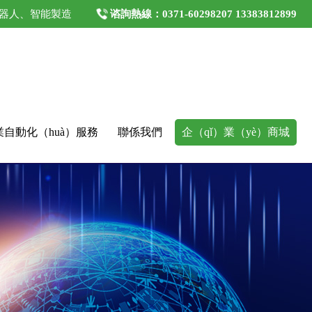
、機器人、智能製造
谘詢熱線：0371-60298207 13383812899
業自動化（huà）服務
聯係我們
企（qǐ）業（yè）商城