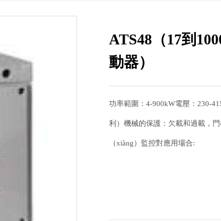
ATS48（17到1
動器）
功率範圍：4-900kW電壓：230-415 
利）機械的保護：欠載和過載，門
（xiàng）監控對應用場合:
1
2
3