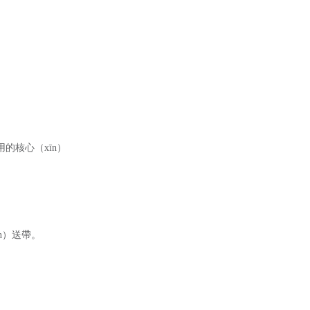
的核心（xīn）
án）送帶。