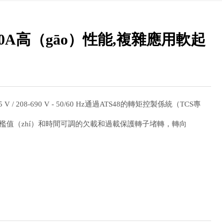
000A高（gāo）性能,複雜應用軟起
V / 208-690 V - 50/60 Hz通過ATS48的轉矩控製係統（TCS專
檻值（zhí）和時間可調的欠載和過載保護轉子堵轉，轉向