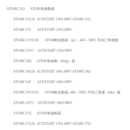
ATS48C11Q ATS48 軟啟動器
ATS48C11Q-R ALTISTART 110A 400V ATS48C11Q
ATS48C11Y ALTISTART 110A 690V
ATS48C11YS316 ATS48軟起動器（qì）, 440～500V, 可內三角連接
ATS48C11YU ALTISTART 110A 690V
ATS48C14Q ATS48 軟啟動（dòng）器
ATS48C14Q-R ALTISTART 140A 400V ATS48C14Q
ATS48C14Y ALTISTART 140A 690V
ATS48C14YS316 ATS48軟起動器, 440～500V, 可內三角連（lián）接
ATS48C14YU ALTISTART 140A 690V
ATS48C17Q ATS48 軟啟動器
ATS48C17Q-R ALTISTART 170A 400V ATS48C17Q