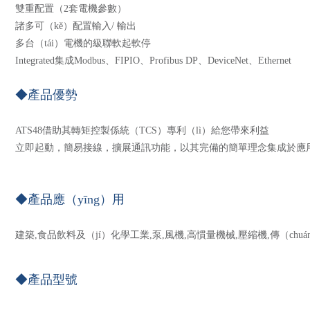
雙重配置（2套電機參數）
諸多可（kě）配置輸入/ 輸出
多台（tái）電機的級聯軟起軟停
Integrated集成Modbus、FIPIO、Profibus DP、DeviceNet、Ethernet
◆產品優勢
ATS48借助其轉矩控製係統（TCS）專利（lì）給您帶來利益
立即起動，簡易接線，擴展通訊功能，以其完備的簡單理念集成於應用
◆產品應（yīng）用
建築,食品飲料及（jí）化學工業,泵,風機,高慣量機械,壓縮機,傳（chu
◆產品型號