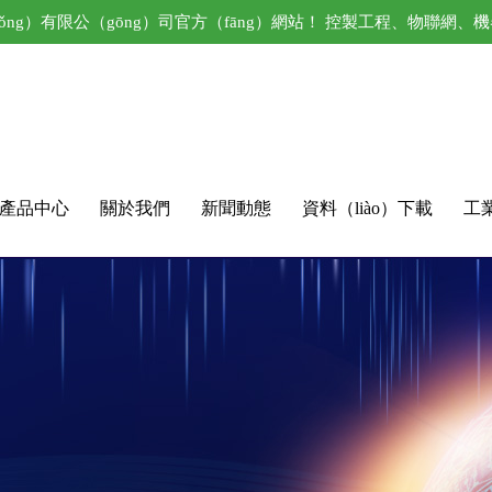
ǒng）有限公（gōng）司官方（fāng）網站！ 控製工程、物聯網
產品中心
關於我們
新聞動態
資料（liào）下載
工