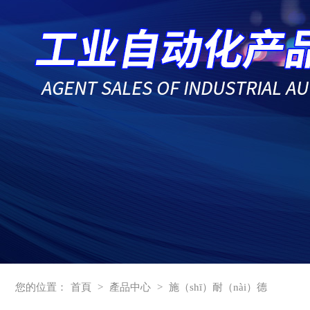
您的位置：
首頁
>
產品中心
>
施（shī）耐（nài）德