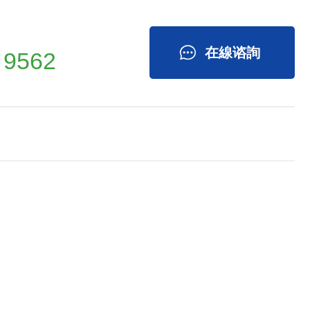
在線谘詢
 9562