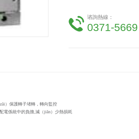
谘詢熱線：
0371-5669
zǎi）保護轉子堵轉，轉向監控
氣配電係統中的負擔,減（jiǎn）少熱損耗