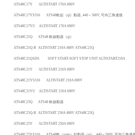
ATS48C17Y ALTISTART 170A 690V
ATS48C17YS316 ATS48軟起（qǐ）動器, 440～500V, 可內三角連接
ATS48C17YU ALTISTART 170A 690V
ATS48C21Q ATS48 軟啟動器（qì）
ATS48C21Q-R ALTISTART 210A 400V ATS48C21Q
ATS48C21QSDS SOFT START-SOFT STOP UNIT ALTISTART210A
ATS48C21Y ALTISTART 210A 690V
ATS48C21YS316 ALTISTART 210A 690V
ATS48C21YU ALTISTART 210A 690V
ATS48C25Q ATS48 軟啟動器
ATS48C25Q-R ALTISTART 250A 400V ATS48C25Q
ATS48C25Y ALTISTART 250A 690V
ATS48C25YS316 ATS48軟（ruǎn）起動器（qì）, 440～500V, 可內三角連