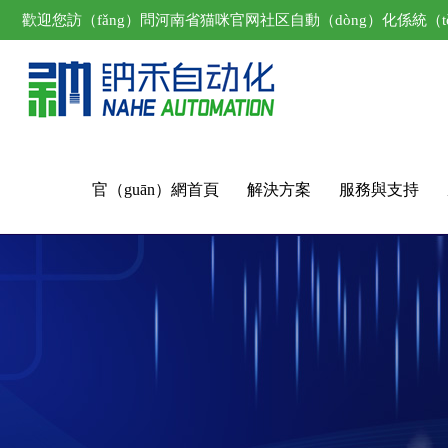
歡迎您訪（fǎng）問河南省猫咪官网社区自動（dòng）化係統（t
官（guān）網首頁
解決方案
服務與支持