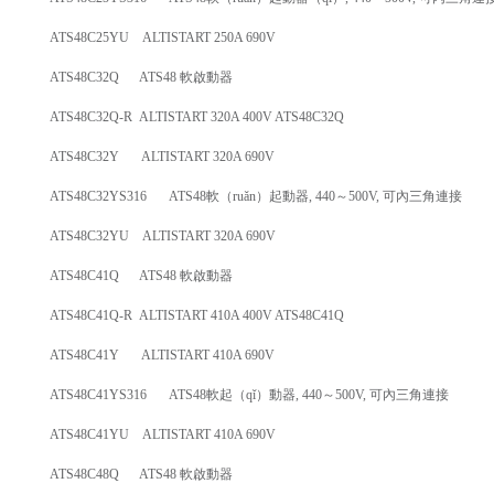
ATS48C25YU ALTISTART 250A 690V
ATS48C32Q ATS48 軟啟動器
ATS48C32Q-R ALTISTART 320A 400V ATS48C32Q
ATS48C32Y ALTISTART 320A 690V
ATS48C32YS316 ATS48軟（ruǎn）起動器, 440～500V, 可內三角連接
ATS48C32YU ALTISTART 320A 690V
ATS48C41Q ATS48 軟啟動器
ATS48C41Q-R ALTISTART 410A 400V ATS48C41Q
ATS48C41Y ALTISTART 410A 690V
ATS48C41YS316 ATS48軟起（qǐ）動器, 440～500V, 可內三角連接
ATS48C41YU ALTISTART 410A 690V
ATS48C48Q ATS48 軟啟動器