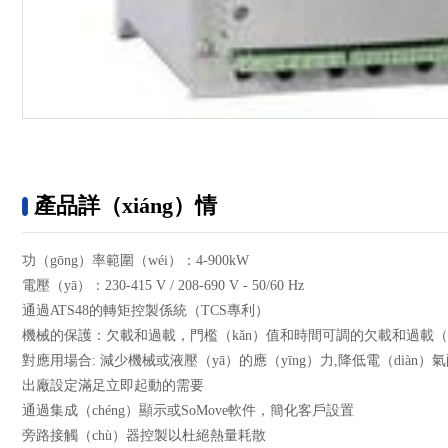
產品詳（xiáng）情
功（gōng）率範圍（wéi）：4-900kW
電壓（yā）：230-415 V / 208-690 V - 50/60 Hz
通過ATS48的轉矩控製係統（TCS專利）
機械的保護：欠載和過載，門檻（kǎn）值和時間可調的欠載和過載（
對應用場合: 減少機械或液壓（yā）的應（yīng）力,降低電（diàn）
出廠設定滿足立即起動的需要
通過集成（chéng）顯示或SoMove軟件，簡化客戶設置
旁路接觸（chù）器控製以杜絕熱量耗散