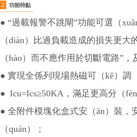
2
功能特點
● “過載報警不跳閘”功能可選（xuǎ
（diàn）比過負載造成的損失更大的
（hào）而不應作用於切斷電路”，及《
● 實現全係列現場熱磁可（kě）調
● Icu=Ics≥50KA，滿足更高分（f
● 全附件模塊化盒式安（ān）裝，
（quán）；