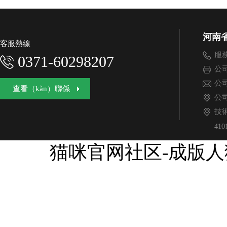
（dìng）極限短路分斷能（néng）力：
（xiàn）短路（
85KA,120KA,150KA；●額定運行短路分斷能
85KA,120KA,
力：85KA,120KA,150KA；●
分斷能力：
河南
客服熱線
服務
0371-60298207
公司
公司
查看（kàn）聯係
公
技
410
猫咪官网社区-成版人