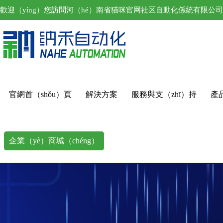
歡迎（yíng）您訪問河（hé）南省猫咪官网社区自動化係統有限公
官網首（shǒu）頁
解決方案
服務與支（zhī）持
產
企業（yè）商城（chéng）