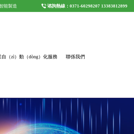
、智能製造
谘詢熱線：0371-60298207 13383812899
自（zì）動（dòng）化服務
聯係我們