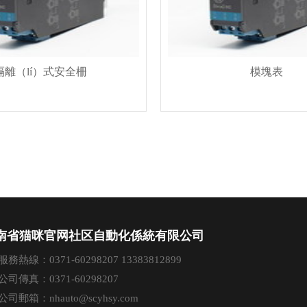
1
2
3
隔離（lí）式安全柵
模塊表
南省猫咪官网社区自動化係統有限公司
服務熱線：0371-60298207 13383812899
公司傳真：0371-60298207
公司郵箱：nhauto@scyhsy.com