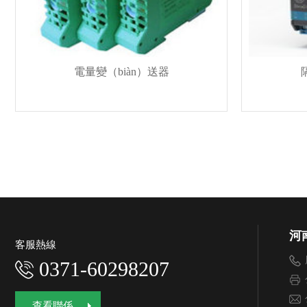
電量變（biàn）送器
河
客服熱線
0371-60298207
查看聯係