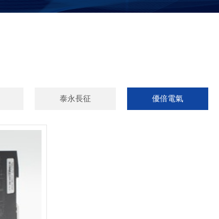
泰永長征
優倍電氣