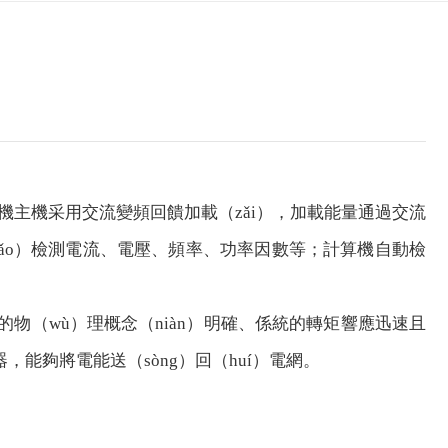
機主機采用交流變頻回饋加載（zǎi），加載能量通過交流
（biǎo）檢測電流、電壓、頻率、功率因數等；計算機自動檢
物（wù）理概念（niàn）明確、係統的轉矩響應迅速且
，能夠將電能送（sòng）回（huí）電網。