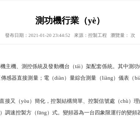
測功機行業（yè）
發布日期：2021-01-20 23:44:52 來源：控製工程 瀏覽量：
次
功機主機、測控係統及發動機台（tái）架配套係統。其中測功
傳感器直接測量；電（diàn）量綜合測量（liàng）儀表
接又（yòu）簡化，控製結構簡單、控製信號處（chù）理的
ú）調速控製方（fāng）式。變頻器為一台四象限運行的變頻器
1
2
3