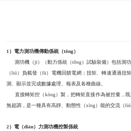
1）電力測功機傳動係統（tǒng）
測功機（jī）（動力係統（tǒng）試驗裝備）包括測
（liú）負載發（fā）電機回饋電網；扭矩、轉速通過扭矩
測、顯示並完成數據處理、報表及各種曲線。
直接轉矩控（kòng）製，把轉矩直接作為被控量，既直
無超調，是一種具有高靜、動態性（xìng）能的交流（li
2）電（diàn）力測功機控製係統