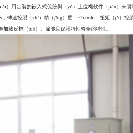
ǎi）用定製的嵌入式係統與（yǔ）上位機軟件（jiàn）來實
，轉速控製（zhì）精（jīng）度：±
，扭矩（jǔ）控
s
2r/min
加載反拖（tuō）、節能且保護特性齊全的特性。