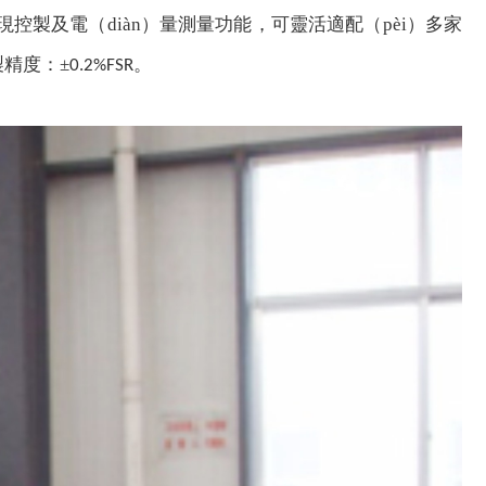
現控製及電（diàn）量測量功能，可靈活適配（pèi）多家
製精度：±
。
0.2%FSR