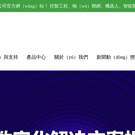
公司官方網（wǎng）站！ 控製工程、物（wù）聯網、機器人、智能
ù）與支持
產品中心
關於（yú）我們
新聞動（dòng）態