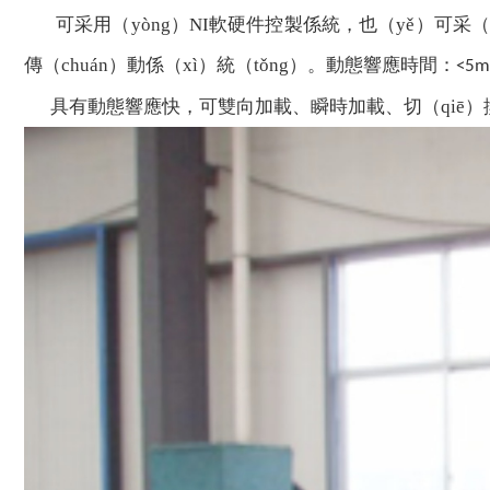
可采用（yòng）NI軟硬件控製係統，也（yě）可采（c
傳（chuán）動係（xì）統（tǒng）。動態響應時間：
<5m
具有動態響應快，可雙向加載、瞬時加載、切（qiē）換