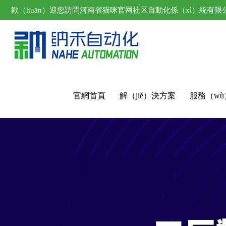
歡（huān）迎您訪問河南省猫咪官网社区自動化係（xì）統有限
官網首頁
解（jiě）決方案
服務（w